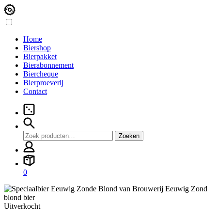
Home
Biershop
Bierpakket
Bierabonnement
Biercheque
Bierproeverij
Contact
Zoeken
Zoeken
naar:
0
Uitverkocht